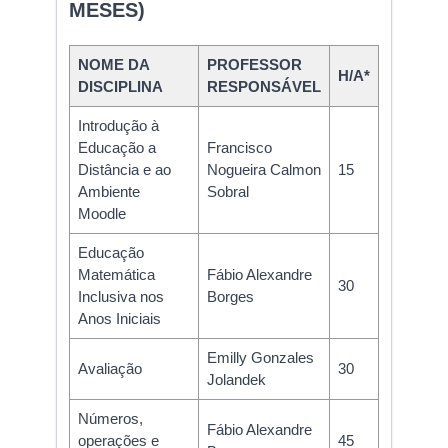
MESES)
NOME DA
PROFESSOR
H/A*
DISCIPLINA
RESPONSÁVEL
Introdução à
Educação a
Francisco
Distância e ao
Nogueira Calmon
15
Ambiente
Sobral
Moodle
Educação
Matemática
Fábio Alexandre
30
Inclusiva nos
Borges
Anos Iniciais
Emilly Gonzales
Avaliação
30
Jolandek
Números,
Fábio Alexandre
operações e
45