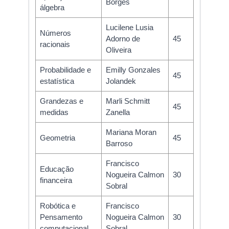
Borges
álgebra
Lucilene Lusia
Números
Adorno de
45
racionais
Oliveira
Probabilidade e
Emilly Gonzales
45
estatística
Jolandek
Grandezas e
Marli Schmitt
45
medidas
Zanella
Mariana Moran
Geometria
45
Barroso
Francisco
Educação
Nogueira Calmon
30
financeira
Sobral
Robótica e
Francisco
Pensamento
Nogueira Calmon
30
computacional
Sobral