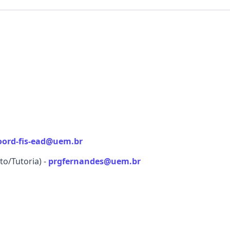
oord-fis-ead@uem.br
to/Tutoria) -
prgfernandes@uem.br